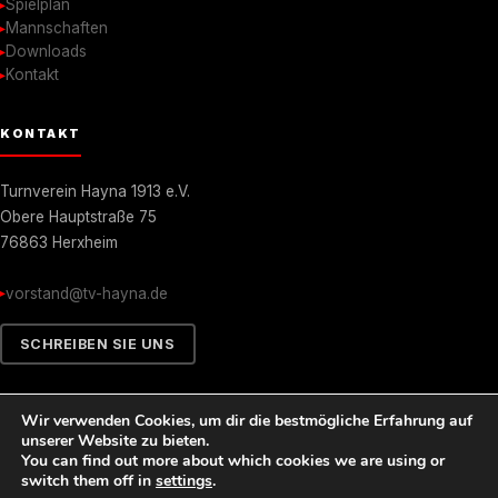
Spielplan
Mannschaften
Downloads
Kontakt
KONTAKT
Turnverein Hayna 1913 e.V.
Obere Hauptstraße 75
76863 Herxheim
vorstand@tv-hayna.de
SCHREIBEN SIE UNS
Wir verwenden Cookies, um dir die bestmögliche Erfahrung auf
unserer Website zu bieten.
© 2026 Turnverein Hayna 1913 e.V. Alle Rechte vorbehalten.
You can find out more about which cookies we are using or
switch them off in
settings
.
Impressum
Datenschutz
Barrierefreiheit