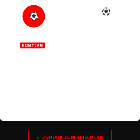
–:–
SV
Ausstehend
TV Hayna
Offenbach
AUSWÄRTSSPIEL
HEIMTEAM
GASTTEAM
DATUM
ANSTOSS
19.04.2026
14:00 Uhr
SPIELORT
WETTBEWERB
Sportplatz Offenbach
Kreisliga A Südpfalz
← ZURÜCK ZUM SPIELPLAN